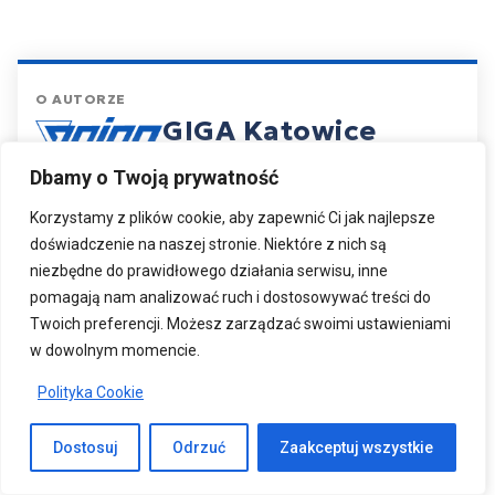
O AUTORZE
GIGA Katowice
Oprogramowanie dla przedsiębiorstw
Dbamy o Twoją prywatność
wodociągowych i komunalnych.
Korzystamy z plików cookie, aby zapewnić Ci jak najlepsze
Tworzymy i rozwijamy GW-MAX – oprogramowanie do
doświadczenie na naszej stronie. Niektóre z nich są
rozliczeń, odczytów, e-Faktury i integracji z systemami
niezbędne do prawidłowego działania serwisu, inne
ERP. Od kilkunastu lat pomagamy zakładom wod-kan
pomagają nam analizować ruch i dostosowywać treści do
automatyzować pracę, usprawniać rozliczenia i
Twoich preferencji. Możesz zarządzać swoimi ustawieniami
przygotowywać się do cyfryzacji (m.in. KSeF).
w dowolnym momencie.
Dlaczego wybierają nas przedsiębiorstwa wod-kan?
Polityka Cookie
Doświadczenie
–
250+ wdrożeń w całej Polsce.
Gotowe integracje
z Comarch ERP Optima / XL.
Dostosuj
Odrzuć
Zaakceptuj wszystkie