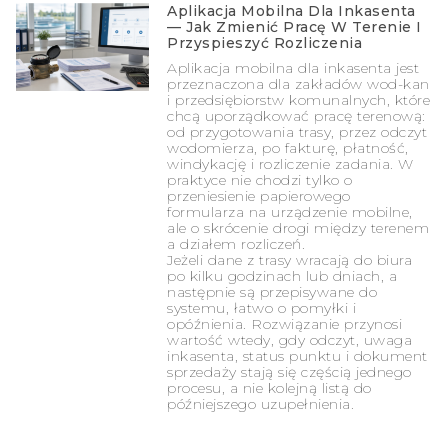
Aplikacja Mobilna Dla Inkasenta
— Jak Zmienić Pracę W Terenie I
Przyspieszyć Rozliczenia
Aplikacja mobilna dla inkasenta jest
przeznaczona dla zakładów wod-kan
i przedsiębiorstw komunalnych, które
chcą uporządkować pracę terenową:
od przygotowania trasy, przez odczyt
wodomierza, po fakturę, płatność,
windykację i rozliczenie zadania. W
praktyce nie chodzi tylko o
przeniesienie papierowego
formularza na urządzenie mobilne,
ale o skrócenie drogi między terenem
a działem rozliczeń.
Jeżeli dane z trasy wracają do biura
po kilku godzinach lub dniach, a
następnie są przepisywane do
systemu, łatwo o pomyłki i
opóźnienia. Rozwiązanie przynosi
wartość wtedy, gdy odczyt, uwaga
inkasenta, status punktu i dokument
sprzedaży stają się częścią jednego
procesu, a nie kolejną listą do
późniejszego uzupełnienia.