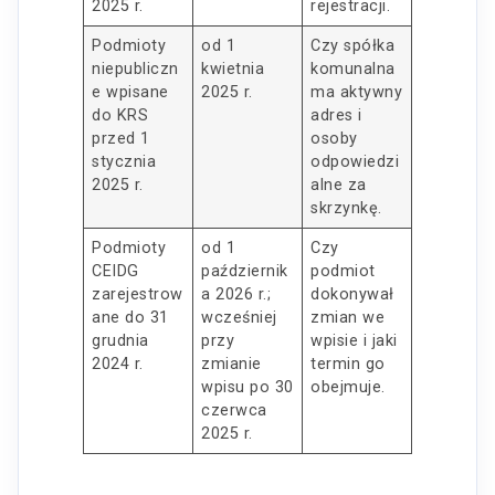
2025 r.
rejestracji.
Podmioty
od 1
Czy spółka
niepubliczn
kwietnia
komunalna
e wpisane
2025 r.
ma aktywny
do KRS
adres i
przed 1
osoby
stycznia
odpowiedzi
2025 r.
alne za
skrzynkę.
Podmioty
od 1
Czy
CEIDG
październik
podmiot
zarejestrow
a 2026 r.;
dokonywał
ane do 31
wcześniej
zmian we
grudnia
przy
wpisie i jaki
2024 r.
zmianie
termin go
wpisu po 30
obejmuje.
czerwca
2025 r.