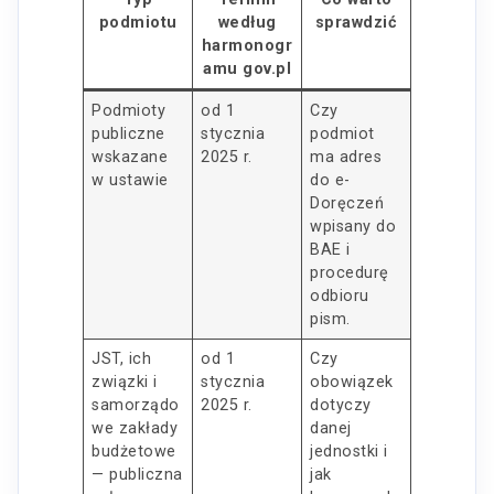
podmiotu
według
sprawdzić
harmonogr
amu gov.pl
Podmioty
od 1
Czy
publiczne
stycznia
podmiot
wskazane
2025 r.
ma adres
w ustawie
do e-
Doręczeń
wpisany do
BAE i
procedurę
odbioru
pism.
JST, ich
od 1
Czy
związki i
stycznia
obowiązek
samorządo
2025 r.
dotyczy
we zakłady
danej
budżetowe
jednostki i
— publiczna
jak