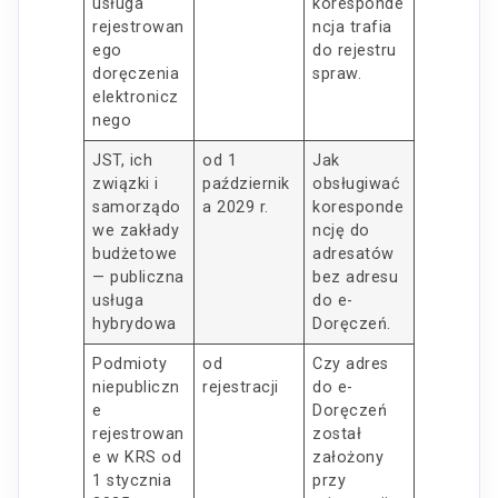
usługa
koresponde
rejestrowan
ncja trafia
ego
do rejestru
doręczenia
spraw.
elektronicz
nego
JST, ich
od 1
Jak
związki i
październik
obsługiwać
samorządo
a 2029 r.
koresponde
we zakłady
ncję do
budżetowe
adresatów
— publiczna
bez adresu
usługa
do e-
hybrydowa
Doręczeń.
Podmioty
od
Czy adres
niepubliczn
rejestracji
do e-
e
Doręczeń
rejestrowan
został
e w KRS od
założony
1 stycznia
przy