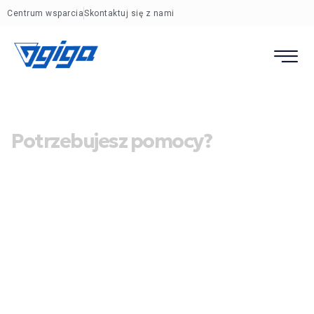
Centrum wsparcia
Skontaktuj się z nami
Potrzebujesz pomocy?
Wypełnij formularz
zgłoszeniowy
Jeśli potrzebujesz pomocy technicznej lub masz
pytania dotyczące naszych rozwiązań, jesteśmy
tutaj, aby pomóc. Skorzystaj z formularza
zgłoszeniowego, aby zgłosić problem lub zapytanie
związane z:
Systemem GW-MAX