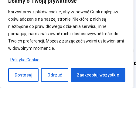
Dbamy o Twoją prywatność
Zarządzaj nieruchomościami i
Korzystamy z plików cookie, aby zapewnić Ci jak najlepsze
lokalami w jednym systemie.
doświadczenie na naszej stronie. Niektóre z nich są
niezbędne do prawidłowego działania serwisu, inne
pomagają nam analizować ruch i dostosowywać treści do
Twoich preferencji. Możesz zarządzać swoimi ustawieniami
Naliczanie
Kartoteki
Integracja
w dowolnym momencie.
i
i
i
Polityka Cookie
rozliczenia
ewidencja
przejrzyst
Automatyczne
Nieruchomości,
Pełna
Dostosuj
Odrzuć
Zaakceptuj wszystkie
naliczanie
lokale i
współpraca
czynszów i
kontrahenci
z Comarch
opłat
ERP
Cenniki,
Optima
Rozliczenia
składniki
zaliczek i
naliczeń,
Raporty i
prognoz
klasyfikacje
analizy dla
zarządców
Obsługa
Historia