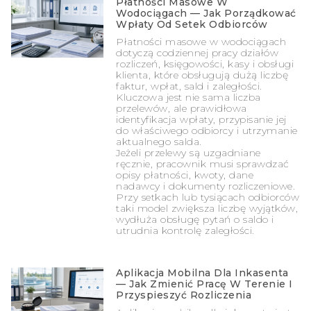
Płatności Masowe W
Wodociągach — Jak Porządkować
Wpłaty Od Setek Odbiorców
Płatności masowe w wodociągach
dotyczą codziennej pracy działów
rozliczeń, księgowości, kasy i obsługi
klienta, które obsługują dużą liczbę
faktur, wpłat, sald i zaległości.
Kluczowa jest nie sama liczba
przelewów, ale prawidłowa
identyfikacja wpłaty, przypisanie jej
do właściwego odbiorcy i utrzymanie
aktualnego salda.
Jeżeli przelewy są uzgadniane
ręcznie, pracownik musi sprawdzać
opisy płatności, kwoty, dane
nadawcy i dokumenty rozliczeniowe.
Przy setkach lub tysiącach odbiorców
taki model zwiększa liczbę wyjątków,
wydłuża obsługę pytań o saldo i
utrudnia kontrolę zaległości.
Aplikacja Mobilna Dla Inkasenta
— Jak Zmienić Pracę W Terenie I
Przyspieszyć Rozliczenia