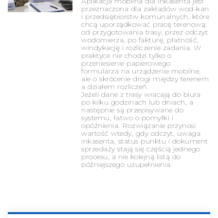
Aplikacja mobilna dla inkasenta jest
przeznaczona dla zakładów wod-kan
i przedsiębiorstw komunalnych, które
chcą uporządkować pracę terenową:
od przygotowania trasy, przez odczyt
wodomierza, po fakturę, płatność,
windykację i rozliczenie zadania. W
praktyce nie chodzi tylko o
przeniesienie papierowego
formularza na urządzenie mobilne,
ale o skrócenie drogi między terenem
a działem rozliczeń.
Jeżeli dane z trasy wracają do biura
po kilku godzinach lub dniach, a
następnie są przepisywane do
systemu, łatwo o pomyłki i
opóźnienia. Rozwiązanie przynosi
wartość wtedy, gdy odczyt, uwaga
inkasenta, status punktu i dokument
sprzedaży stają się częścią jednego
procesu, a nie kolejną listą do
późniejszego uzupełnienia.