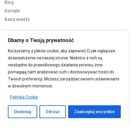
Blog
Kontakt
Baza wiedzy
Porozmawiaj z ekspertem
Dbamy o Twoją prywatność
Skontaktuj się z nami
Korzystamy z plików cookie, aby zapewnić Ci jak najlepsze
Zgłoś problem
Dane kontaktowe
doświadczenie na naszej stronie. Niektóre z nich są
ul. Kościuszki 229
niezbędne do prawidłowego działania serwisu, inne
40-600 Katowice
pomagają nam analizować ruch i dostosowywać treści do
+48 322 57 01 34
Twoich preferencji. Możesz zarządzać swoimi ustawieniami
+48 322 57 01 34
w dowolnym momencie.
kontakt@giga.katowice.pl
Polityka Cookie
Dostosuj
Odrzuć
Zaakceptuj wszystkie
© 2025 GIGA Sp. z o.o.
Polityka prywatności
Wszelkie prawa zastrzeżone.