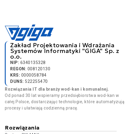
Zakład Projektowania i Wdrażania
Systemów Informatyki "GIGA" Sp. z
o.o.
NIP:
6340135328
REGON:
008120130
KRS:
0000058784
DUNS:
522255470
Rozwiązania IT dla branży wod-kan i komunalnej.
Od ponad 30 lat wspieramy przedsiębiorstwa wod-kan w
całej Polsce, dostarczając technologie, które automatyzują
procesy i ułatwiają codzienną pracę.
Rozwiązania